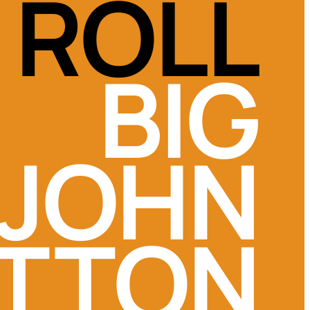
ROLL
BIG
JOHN
TTON