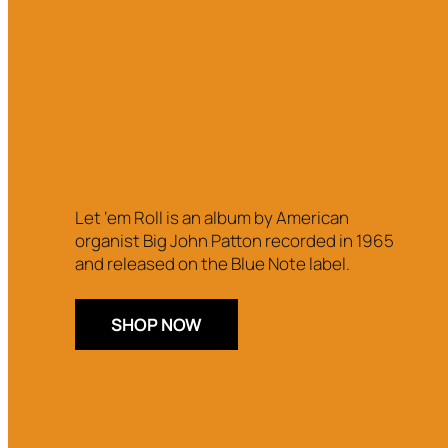
Let ‘em Roll is an album by American
organist Big John Patton recorded in 1965
and released on the Blue Note label.
SHOP NOW