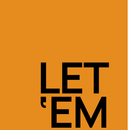
LET
‘EM