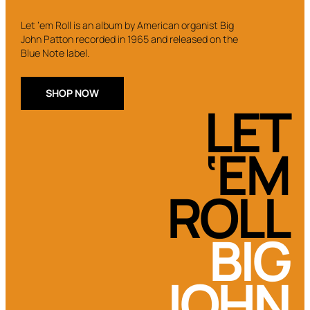
Let ‘em Roll is an album by American organist Big
John Patton recorded in 1965 and released on the
Blue Note label.
SHOP NOW
LET
‘EM
ROLL
BIG
JOHN