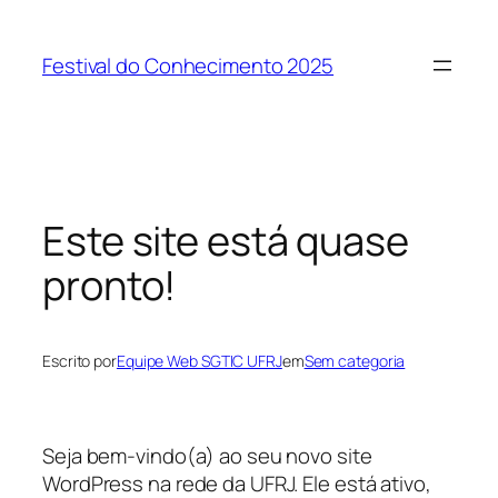
Pular
para
Festival do Conhecimento 2025
o
conteúdo
Este site está quase
pronto!
Escrito por
Equipe Web SGTIC UFRJ
em
Sem categoria
Seja bem-vindo(a) ao seu novo site
WordPress na rede da UFRJ. Ele está ativo,